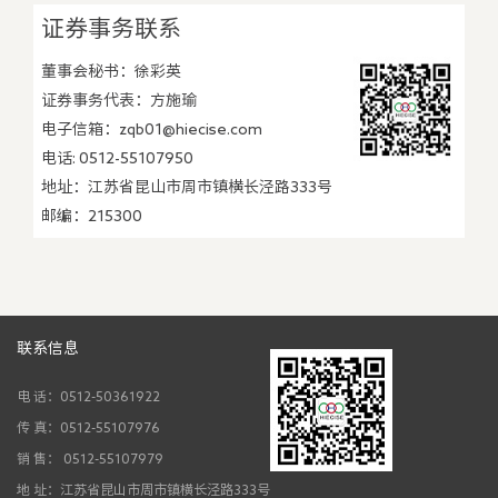
细见：
巨潮网
证券事务联系
董事会秘书：徐彩英
证券事务代表：方施瑜
电子信箱：zqb01@hiecise.com
电话: 0512-55107950
地址：江苏省昆山市周市镇横长泾路333号
邮编：215300
联系信息
电 话：0512-50361922
传 真：0512-55107976
销 售： 0512-55107979
地 址：江苏省昆山市周市镇横长泾路333号