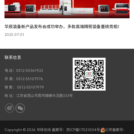
华辰装备新产品发布会成功举办，多款高端精密装备重磅亮相！
创
2025-07-01
20
联系信息
电 话：0512-50361922
传 真：0512-55107976
销 售： 0512-55107979
地 址：江苏省昆山市周市镇横长泾路333号
Copyright ©
2026 华球在线 备案号：
苏ICP备17021004号
公安备案号：