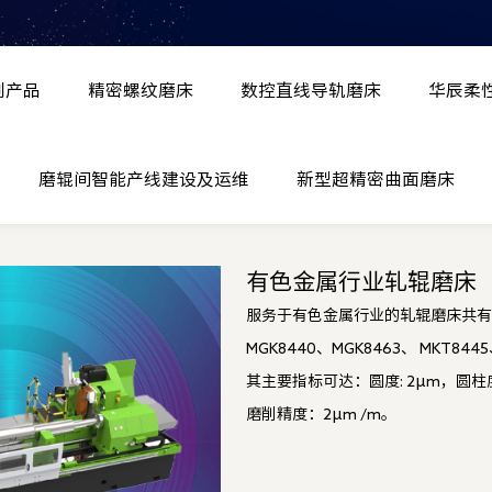
列产品
精密螺纹磨床
数控直线导轨磨床
华辰柔
磨辊间智能产线建设及运维
新型超精密曲面磨床
有色金属行业轧辊磨床
服务于有色金属行业的轧辊磨床共有
MGK8440、MGK8463、 MKT8445
其主要指标可达：圆度: 2μm，圆柱度
磨削精度：2μm /m。