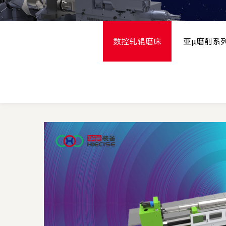
数控轧辊磨床
亚μ磨削系