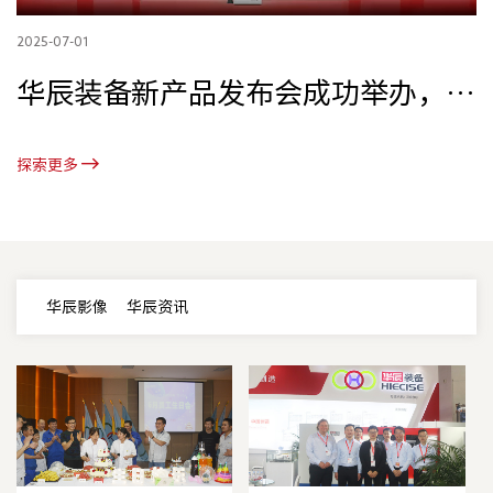
2025-07-01
20
华辰装备新产品发布会成功举办，多
款高端精密装备重磅亮相！
探索更多
探
华辰影像
华辰资讯