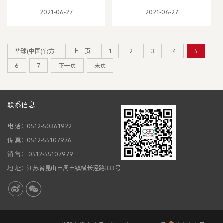
——唐钢磨辊间智能产
——智能柔性生产线
2021-06-27
2021-06-27
线
华球(中国)官方
上一页
1
2
3
4
5
6
7
下一页
末页
联系信息
电 话：0512-50361922
传 真：0512-55107976
销 售： 0512-55107979
地 址：江苏省昆山市周市镇横长泾路333号